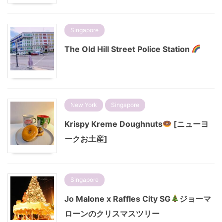
Singapore
The Old Hill Street Police Station
New York
Singapore
Krispy Kreme Doughnuts
[ニューヨ
ークお土産]
Singapore
Jo Malone x Raffles City SG
ジョーマ
ローンのクリスマスツリー