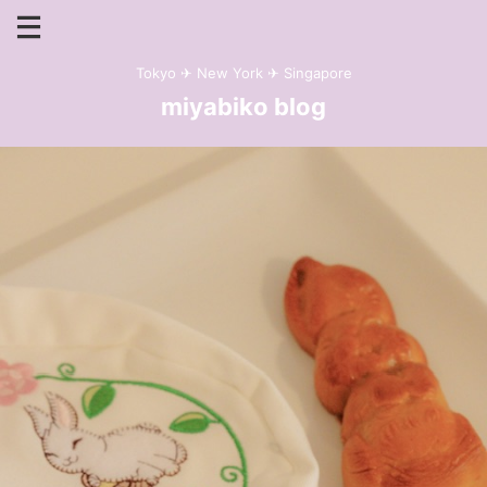
Tokyo ✈︎ New York ✈︎ Singapore
miyabiko blog